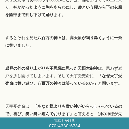
り、
神がかったように胸をあらわにし、裳という腰から下の衣服
を陰部まで押し下げて踊り
ます。
するとそれを見た
八百万の神々は、高天原が鳴り轟くように一斉
に笑い
ました。
岩戸の外の盛り上がりを不思議に思った天照大御神
は、思わず岩
戸を少し開けてしまいます。そして天宇受売命に、
「なぜ天宇受
売命は舞い遊び、八百万の神々は笑っているのか」
と問います。
天宇受売命は、
「あなた様よりも貴い神がいらっしゃっているの
で、喜び、笑い舞い遊んでおります」
と答えると、別の神様が先
電話をかける
ほどの鏡を差し出します。
070-4330-6734