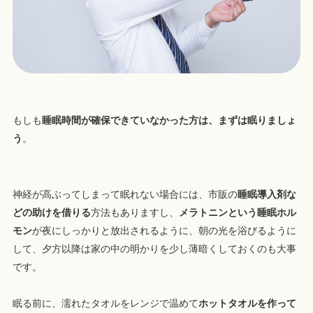
もしも
睡眠時間が確保できていなかった方は、まずは眠りましょ
う
。
神経が高ぶってしまって眠れない場合には、市販の
睡眠導入剤な
どの助けを借りる
方法もありますし、
メラトニンという睡眠ホル
モン
が夜にしっかりと放出されるように、朝の光を浴びるように
して、夕方以降は家の中の明かりを少し薄暗くしておくのも大事
です。
眠る前に、濡れたタオルをレンジで温めて
ホットタオルを作って