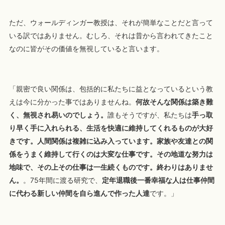
ただ、ウォールディンガー教授は、それが簡単なことだと言って
いる訳ではありません。むしろ、それは昔から言われてきたこと
なのに皆がその価値を無視していると言います。
「親密で良い関係は、包括的に私たちに益となっているという教
えは今に分かった事ではありませんね。
何故そんな関係は築き難
く、無視され易いのでしょう。
誰もそうですが、私たちは
手っ取
り早く手に入れられる、生活を快適に維持してくれるものが大好
きです。人間関係は複雑に込み入っています。家族や友達との関
係をうまく維持して行くのは大変な仕事です。その地道な努力は
地味で、その上その仕事は一生続くものです。終わりはありませ
ん。
。75年間に渡る研究で、
定年退職後一番幸福な人は仕事仲間
に代わる新しい仲間を自ら進んで作った人達
です。」