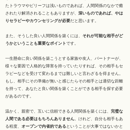
たトラウマやビリーフは浅いものであれば、人間関係のなかで癒
されたり解消されることもありますが、
深いものであれば、やは
りセラピーやカウンセリングが必要
だと思います。
また、そうした良い人間関係を築くには、
それが可能な相手がど
うかということも重要なポイント
です。
一生懸命に良い関係を築こうとする家族や友人、パートナーが、
様々な要因で人格的な障害を持っていたりすれば、その相手もセ
ラピーなどを受けて変わるまでは難しいと言わざるを得ません。
もし、相手にその準備が無いと感じたらその相手とは適切な距離
を持って、あなたと良い関係を築くことができる相手を探す必要
があるのです。
温かく、親密で、互いに信頼できる人間関係を築くには、
完璧な
人間である必要はもちろんありません
。けれど、自分も相手もあ
る程度、
オープンで内省的である
ということが大事ではないかと