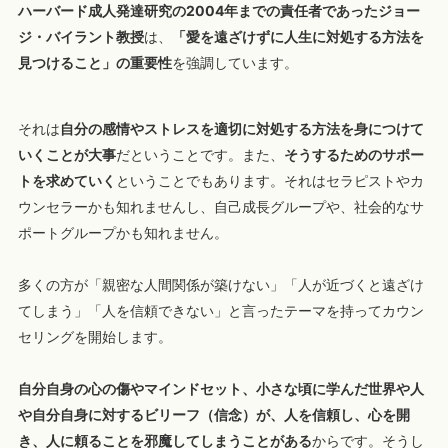
ハーバード成人発達研究の2004年までの責任者であったジョー
ジ・バイラント教授
は、
「愛を遠ざけずに人生に対処する方法を
見つけること」の重要性
を強調しています。
それは
自分の感情やストレスを適切に対処する方法を身につけて
いくことが大事
だということです。また、
そうするためのサポー
トを求めていく
ということでもあります。それはセラピストやカ
ウンセラーかも知れませんし、自己成長グループや、社会的なサ
ポートグループかも知れません。
多くの方が「親密な人間関係が築けない」「人が近づくと遠ざけ
てしまう」「人を信頼できない」と言ったテーマを持ってカウン
セリングを開始します。
自分自身の心の傷やマインドセット、小さな頃に学んだ世界や人
や自分自身に対するビリーフ（信念）が、人を信頼し、心を開
き、人に頼ることを邪魔してしまうことがある
からです。そうし