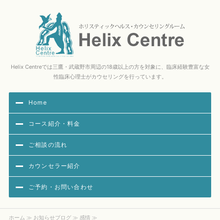
Hel
Helix Centreでは三鷹・武蔵野市周辺の18歳以上の方を対象に、臨床経験豊富な女
性臨床心理士がカウセリングを行っています。
Home
コース紹介・料金
ご相談の流れ
カウンセラー紹介
ご予約・お問い合わせ
ホーム
≫
お知らせブログ
≫ 感情 ≫