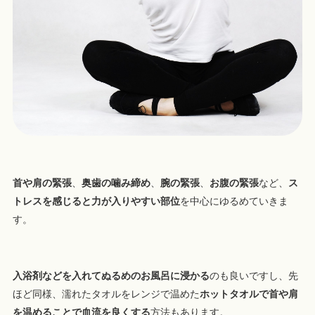
首や肩の緊張
、
奥歯の噛み締め
、
腕の緊張
、
お腹の緊張
など、
ス
トレスを感じると力が入りやすい部位
を中心にゆるめていきま
す。
入浴剤などを入れてぬるめのお風呂に浸かる
のも良いですし、先
ほど同様、濡れたタオルをレンジで温めた
ホットタオルで首や肩
を温めることで血流を良くする
方法もあります。