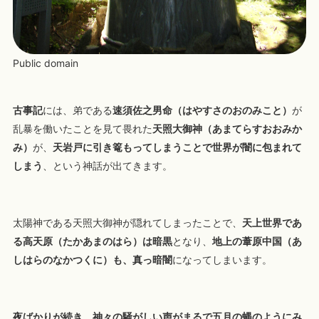
Public domain
古事記
には、弟である
速須佐之男命（はやすさのおのみこと）
が
乱暴を働いたことを見て畏れた
天照大御神（あまてらすおおみか
み）
が、
天岩戸に引き篭もってしまうことで世界が闇に包まれて
しまう
、という神話が出てきます。
太陽神である天照大御神が隠れてしまったことで、
天上世界であ
る高天原（たかあまのはら）は暗黒
となり、
地上の葦原中国（あ
しはらのなかつくに）も、真っ暗闇
になってしまいます。
夜ばかりが続き、神々の騒がしい声がまるで五月の蝿のようにみ