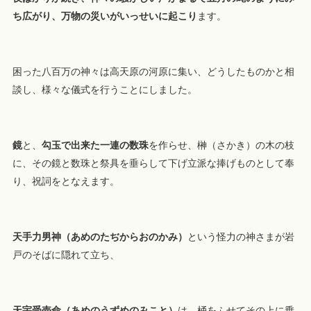
ち広がり、万物の災いがいっせいに起こり
ます。
困った八百万の神々は高天原の河原に集い、どうしたものかと相
談し、様々な儀式を行うことにしました。
鏡
と、
勾玉で出来た一連の数珠
を作らせ、榊（さかき）の木の枝
に、その鏡と数珠と祭具を垂らして下げ立派な捧げものとして奉
り、祝詞をとなえます。
天手力男神（あめのたぢからおのかみ）
という怪力の神さまが岩
戸のそばに隠れて立ち、
天宇受売命（あめのうずめのみこと）
は、桶をふせてその上に乗