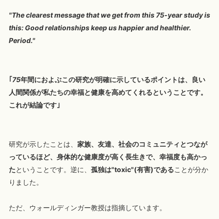
"The clearest message that we get from this 75-year study is
this: Good relationships keep us happier and healthier.
Period."
｢
75
年間におよぶこの研究が明確に示しているポイントは、良い
人間関係が私たちの幸福と健康を高めてくれるということです。
これが結論です｣
研究が示したことは、
家族、友達、社会のコミュニティとつなが
っているほど、身体的な健康度が高く長生きで、幸福度も高かっ
た
ということです。逆に、
孤独は"toxic"(有害)である
ことが分か
りました。
ただ、ウォールディンガー教授は指摘しています。